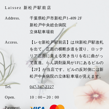
Laissez 新松戸駅前店
Address.
千葉県松戸市新松戸1-409 2F
新松戸中央総合病院
立体駐車場前
Access.
【レセ新松戸駅前店】はJR新松戸駅改札
を出て、正面の横断歩道を渡り、ロッテ
リア正面に見える突き当りを右に曲がっ
て直進。らん調剤薬局が1Fにあるビルの
【2F】が当店です。ビルの反対側には新
松戸中央病院の立体駐車場が見えます。
Tel.
047-347-2227
Open.
10：00～20：00
Payment.