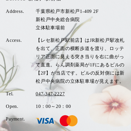
Address.
千葉県松戸市新松戸1-409 2F
新松戸中央総合病院
立体駐車場前
Access.
【レセ新松戸駅前店】はJR新松戸駅改札
を出て、正面の横断歩道を渡り、ロッテ
リア正面に見える突き当りを右に曲がっ
て直進。らん調剤薬局が1Fにあるビルの
【2F】が当店です。ビルの反対側には新
松戸中央病院の立体駐車場が見えます。
Tel.
047-347-2227
Open.
10：00～20：00
Payment.