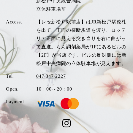
新松戸中央総合病院
立体駐車場前
Access.
【レセ新松戸駅前店】はJR新松戸駅改札
を出て、正面の横断歩道を渡り、ロッテ
リア正面に見える突き当りを右に曲がっ
て直進。らん調剤薬局が1Fにあるビルの
【2F】が当店です。ビルの反対側には新
松戸中央病院の立体駐車場が見えます。
Tel.
047-347-2227
Open.
10：00～20：00
Payment.