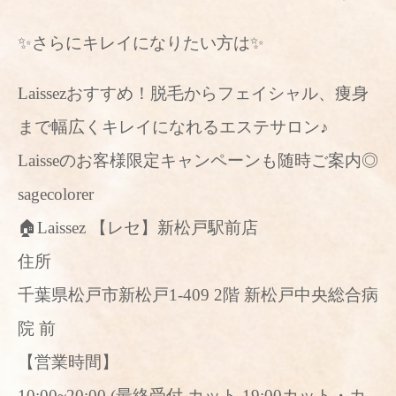
✨さらにキレイになりたい方は✨
Laissezおすすめ！脱毛からフェイシャル、痩身
まで幅広くキレイになれるエステサロン♪
Laisseのお客様限定キャンペーンも随時ご案内◎
sagecolorer
🏠Laissez 【レセ】新松戸駅前店
住所
千葉県松戸市新松戸1-409 2階 新松戸中央総合病
院 前
【営業時間】
10:00~20:00 (最終受付 カット 19:00カット・カ