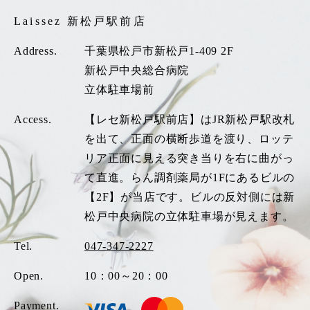
Laissez 新松戸駅前店
Address.
千葉県松戸市新松戸1-409 2F
新松戸中央総合病院
立体駐車場前
Access.
【レセ新松戸駅前店】はJR新松戸駅改札
を出て、正面の横断歩道を渡り、ロッテ
リア正面に見える突き当りを右に曲がっ
て直進。らん調剤薬局が1Fにあるビルの
【2F】が当店です。ビルの反対側には新
松戸中央病院の立体駐車場が見えます。
Tel.
047-347-2227
Open.
10：00～20：00
Payment.