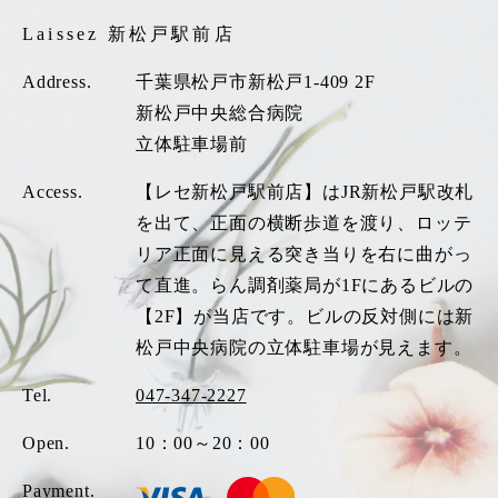
Laissez 新松戸駅前店
Address.
千葉県松戸市新松戸1-409 2F
新松戸中央総合病院
立体駐車場前
Access.
【レセ新松戸駅前店】はJR新松戸駅改札
を出て、正面の横断歩道を渡り、ロッテ
リア正面に見える突き当りを右に曲がっ
て直進。らん調剤薬局が1Fにあるビルの
【2F】が当店です。ビルの反対側には新
松戸中央病院の立体駐車場が見えます。
Tel.
047-347-2227
Open.
10：00～20：00
Payment.