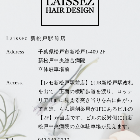
Laissez 新松戸駅前店
Address.
千葉県松戸市新松戸1-409 2F
新松戸中央総合病院
立体駐車場前
Access.
【レセ新松戸駅前店】はJR新松戸駅改札
を出て、正面の横断歩道を渡り、ロッテ
リア正面に見える突き当りを右に曲がっ
て直進。らん調剤薬局が1Fにあるビルの
【2F】が当店です。ビルの反対側には新
松戸中央病院の立体駐車場が見えます。
Tel.
047-347-2227