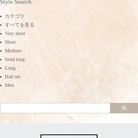
Style Search
カテゴリ
すべてを見る
Very short
Short
Medium
Semi long
Long
Hair set
Men