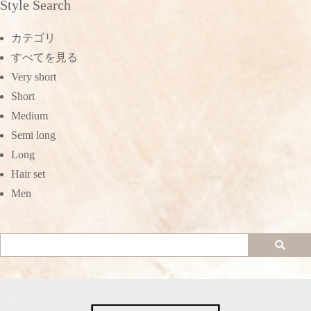
Style Search
カテゴリ
すべてを見る
Very short
Short
Medium
Semi long
Long
Hair set
Men