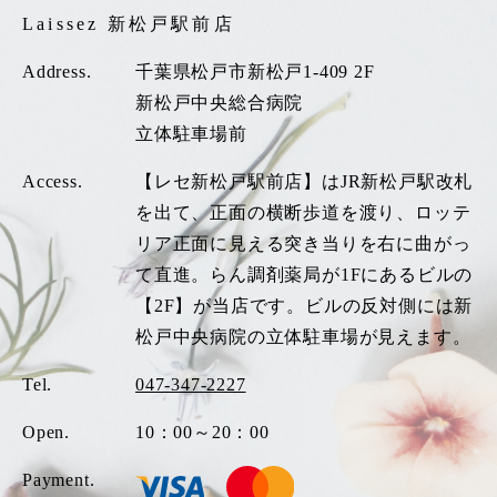
Laissez 新松戸駅前店
Address.
千葉県松戸市新松戸1-409 2F
新松戸中央総合病院
立体駐車場前
Access.
【レセ新松戸駅前店】はJR新松戸駅改札
を出て、正面の横断歩道を渡り、ロッテ
リア正面に見える突き当りを右に曲がっ
て直進。らん調剤薬局が1Fにあるビルの
【2F】が当店です。ビルの反対側には新
松戸中央病院の立体駐車場が見えます。
Tel.
047-347-2227
Open.
10：00～20：00
Payment.