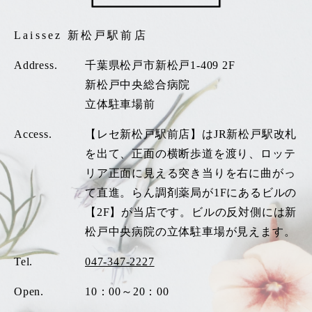
Laissez 新松戸駅前店
Address.
千葉県松戸市新松戸1-409 2F
新松戸中央総合病院
立体駐車場前
Access.
【レセ新松戸駅前店】はJR新松戸駅改札
を出て、正面の横断歩道を渡り、ロッテ
リア正面に見える突き当りを右に曲がっ
て直進。らん調剤薬局が1Fにあるビルの
【2F】が当店です。ビルの反対側には新
松戸中央病院の立体駐車場が見えます。
Tel.
047-347-2227
Open.
10：00～20：00