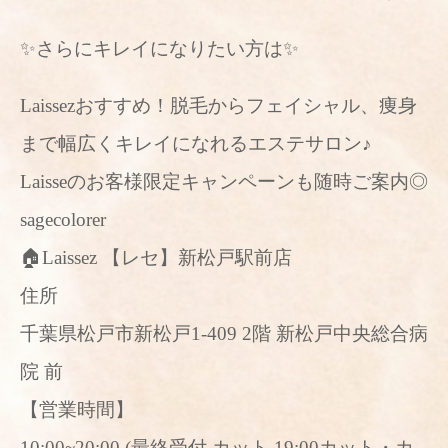
✨さらにキレイになりたい方は✨
Laissezおすすめ！脱毛からフェイシャル、痩身
まで幅広くキレイになれるエステサロン♪
Laisseのお客様限定キャンペーンも随時ご案内◎
sagecolorer
🏠Laissez 【レセ】新松戸駅前店
住所
千葉県松戸市新松戸1-409 2階 新松戸中央総合病
院 前
【営業時間】
10:00~20:00 (最終受付 カット 19:00カット・カ